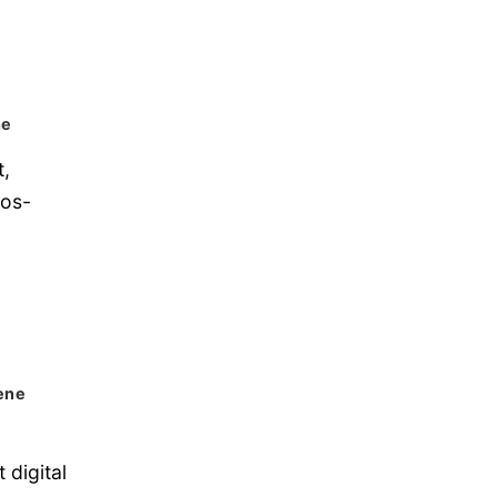
ne
t,
ios-
ene
 digital