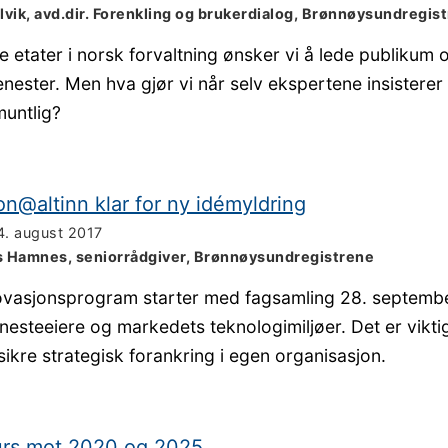
lvik, avd.dir. Forenkling og brukerdialog, Brønnøysundregis
 etater i norsk forvaltning ønsker vi å lede publikum ov
jenester. Men hva gjør vi når selv ekspertene insisterer
muntlig?
on@altinn klar for ny idémyldring
4. august 2017
s Hamnes, seniorrådgiver, Brønnøysundregistrene
ovasjonsprogram starter med fagsamling 28. septembe
enesteeiere og markedets teknologimiljøer. Det er vikti
sikre strategisk forankring i egen organisasjon.
kurs mot 2020 og 2025