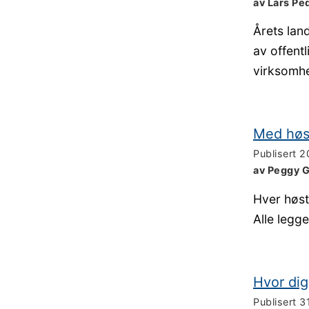
av Lars Pe
Årets lan
av offent
virksomhe
Med høs
Publisert
2
av Peggy G
Hver høst
Alle legge
Hvor digi
Publisert
3