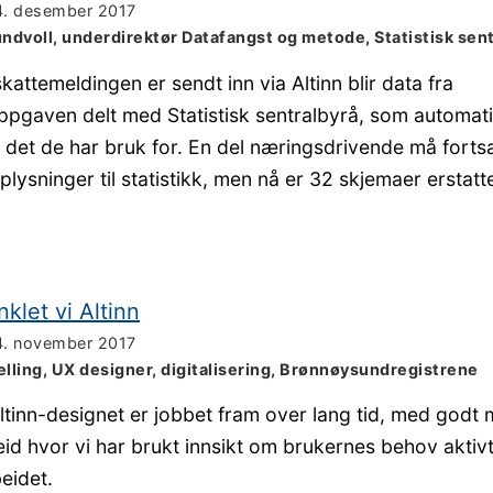
4. desember 2017
ndvoll, underdirektør Datafangst og metode, Statistisk sen
kattemeldingen er sendt inn via Altinn blir data fra
pgaven delt med Statistisk sentralbyrå, som automat
t det de har bruk for. En del næringsdrivende må fortsa
plysninger til statistikk, men nå er 32 skjemaer erstat
nklet vi Altinn
4. november 2017
jelling, UX designer, digitalisering, Brønnøysundregistrene
ltinn-designet er jobbet fram over lang tid, med godt
id hvor vi har brukt innsikt om brukernes behov aktivt
eidet.