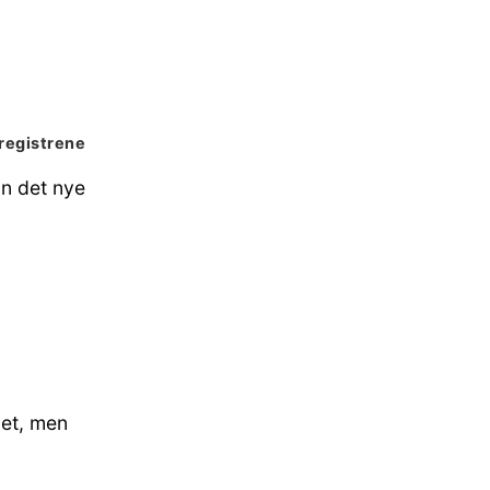
registrene
nn det nye
pet, men