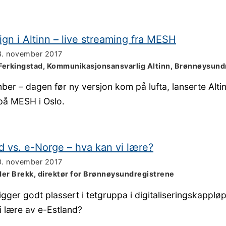
ign i Altinn – live streaming fra MESH
3. november 2017
Ferkingstad, Kommunikasjonsansvarlig Altinn, Brønnøysund
ber – dagen før ny versjon kom på lufta, lanserte Alti
på MESH i Oslo.
d vs. e-Norge – hva kan vi lære?
0. november 2017
der Brekk, direktør for Brønnøysundregistrene
igger godt plassert i tetgruppa i digitaliseringskapplø
i lære av e-Estland?