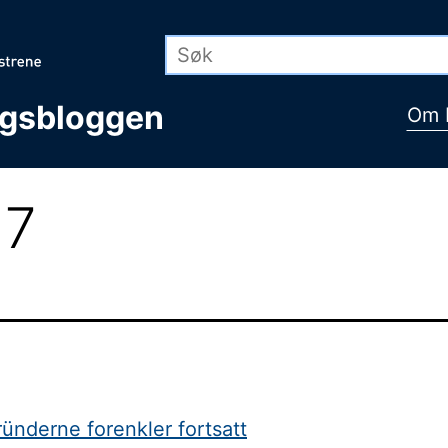
ngsbloggen
Om 
17
ründerne forenkler fortsatt