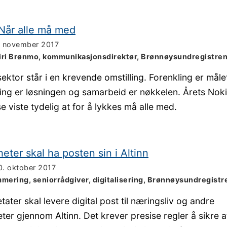
Når alle må med
. november 2017
iri Brønmo, kommunikasjonsdirektør, Brønnøysundregistre
sektor står i en krevende omstilling. Forenkling er måle
ering er løsningen og samarbeid er nøkkelen. Årets Nok
e viste tydelig at for å lykkes må alle med.
eter skal ha posten sin i Altinn
0. oktober 2017
mmering, seniorrådgiver, digitalisering, Brønnøysundregistr
etater skal levere digital post til næringsliv og andre
er gjennom Altinn. Det krever presise regler å sikre at