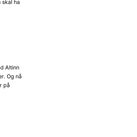
m skal ha
d Altinn
er. Og nå
r på