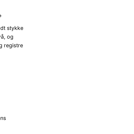
e
odt stykke
vå, og
g registre
ens