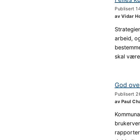
Publisert
14
av Vidar H
Strategien
arbeid, og
bestemme 
skal være
God over
Publisert
2
av Paul Ch
Kommunalt
brukerven
rapporter