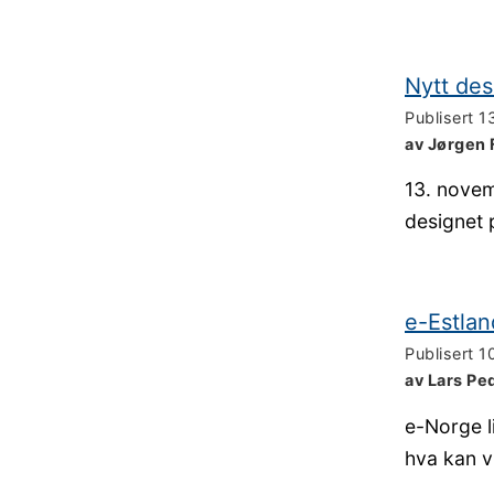
Nytt des
Publisert
1
av Jørgen 
13. novem
designet 
e-Estlan
Publisert
1
av Lars Pe
e-Norge l
hva kan v