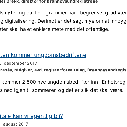
der Brekk, direktør for Brønnøysundregistrene
dsmøter og partiprogrammer har i begrenset grad vær
lig digitalisering. Derimot er det sagt mye om at innby
ter skal ha et enklere møte med det offentlige.
ten kommer ungdomsbedriftene
0. september 2017
ranås, rådgiver, avd. registerforvaltning, Brønnøysundregi
 kommer 2 500 nye ungdomsbedrifter inn i Enhetsregis
s ned igjen til sommeren og det er slik det skal være.
tale kan vi egentlig bli?
1. august 2017