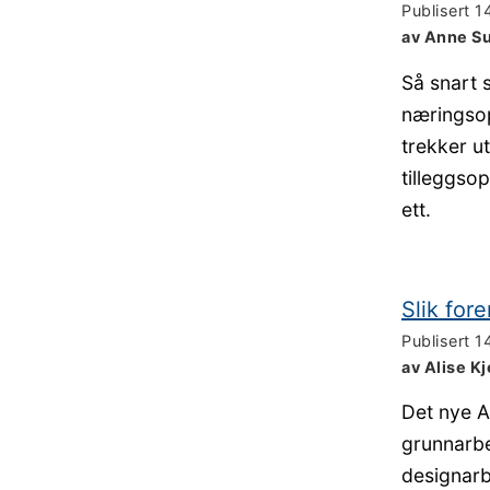
Publisert
1
av Anne Su
Så snart s
næringsop
trekker u
tilleggsop
ett.
Slik fore
Publisert
1
av Alise K
Det nye A
grunnarbe
designarb