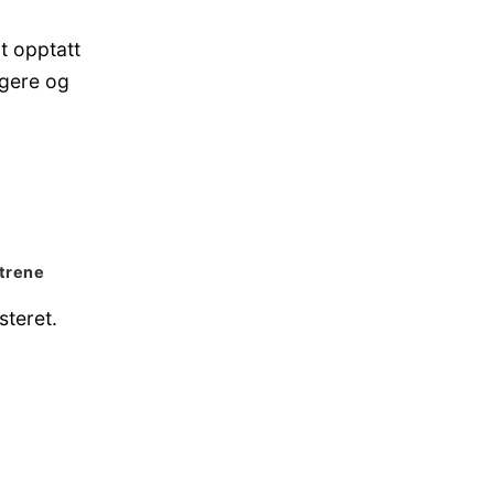
t opptatt
ggere og
strene
teret.