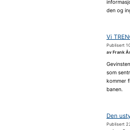
informasjo
den og in
Vi TREN
Publisert
1
av Frank Å
Gevinsten
som sentra
kommer fle
banen.
Den usty
Publisert
2