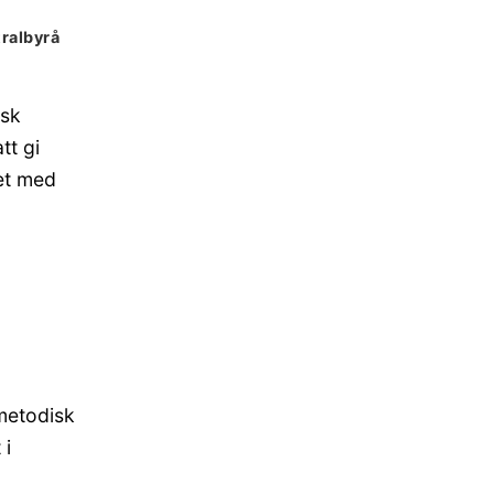
tralbyrå
isk
tt gi
tet med
 metodisk
 i