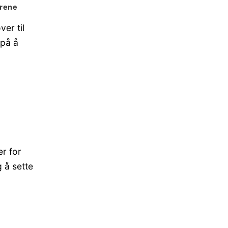
trene
er til
 på å
r for
g å sette