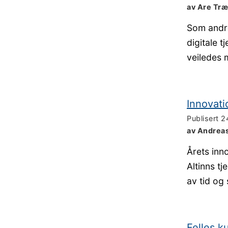
av Are Træ
Som andre
digitale t
veiledes 
Innovati
Publisert
2
av Andrea
Årets inn
Altinns tj
av tid og 
Felles 