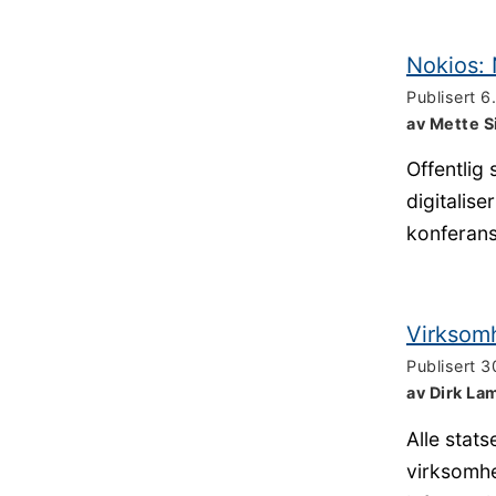
Nokios: 
Publisert
6
av Mette S
Offentlig 
digitalis
konferans
Virksomh
Publisert
3
av Dirk La
Alle stats
virksomhet