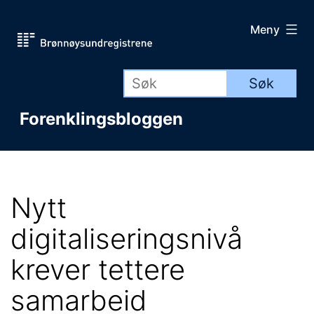
Gå
Meny
til
innhold
Forenklingsbloggen
Nytt
digitaliseringsnivå
krever tettere
samarbeid