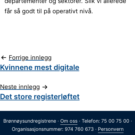
departementer og sektorer. Slik vi allerede
får så godt til på operativt nivå.
Innleggsnavigasjon
Forrige innlegg
Kvinnene mest digitale
Neste innlegg
Det store registerløftet
Brønnøysundregistrene ·
Om oss
· Telefon: 75 00 75 00 ·
Organisasjonsnummer: 974 760 673 ·
Personvern