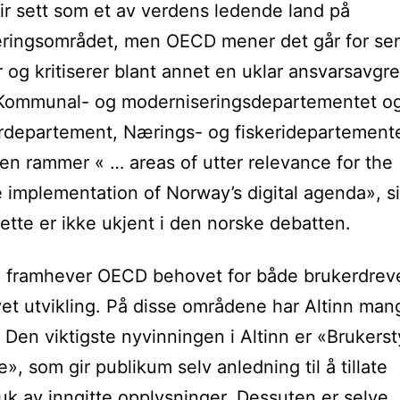
ir sett som et av verdens ledende land på
seringsområdet, men OECD mener det går for se
 og kritiserer blant annet en uklar ansvarsavgr
Kommunal- og moderniserings­departementet og
rdepartement, Nærings- og fiskeridepartemente
en rammer « … areas of utter relevance for the
e implementation of Norway’s digital agenda», s
tte er ikke ukjent i den norske debatten.
g framhever OECD behovet for både brukerdrev
et utvikling. På disse områdene har Altinn man
 Den viktigste nyvinningen i Altinn er «Brukerst
», som gir publikum selv anledning til å tillate
uk av inngitte opplysninger. Dessuten er selve