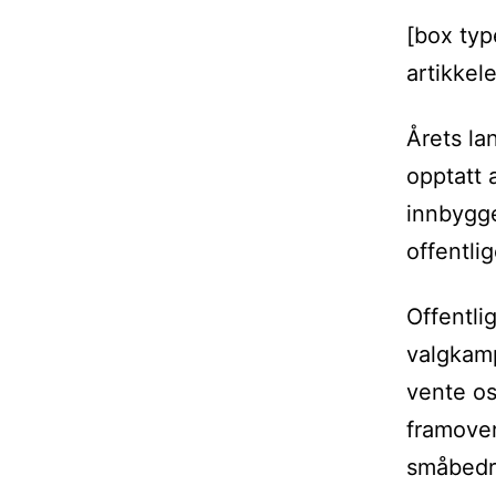
[box ty
artikkel
Årets la
opptatt 
innbygge
offentlig
Offentlig
valgkamp
vente os
framover
småbedri