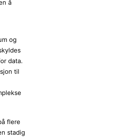
en å
kum og
 skyldes
for data.
jon til
mplekse
å flere
en stadig