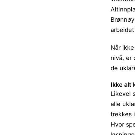
Altinnpl
Brønnøys
arbeidet
Når ikke
nivå, er
de uklar
Ikke alt
Likevel s
alle ukl
trekkes 
Hvor spe
løsninge