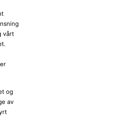
nt
ensning
 vårt
t.
ier
et og
ge av
yrt