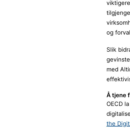
viktigere
tilgjeng
virksomh
og forva
Slik bid
gevinste
med Alti
effektiv
Å tjene 
OECD la 
digitalis
the Digi