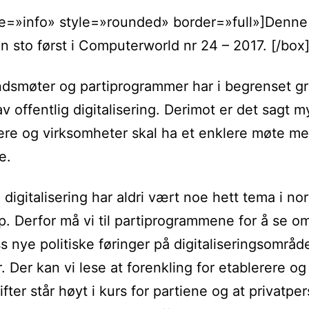
pe=»info» style=»rounded» border=»full»]Denne
en sto først i Computerworld nr 24 – 2017. [/box
ndsmøter og partiprogrammer har i begrenset g
av offentlig digitalisering. Derimot er det sagt 
re og virksomheter skal ha et enklere møte me
e.
 digitalisering har aldri vært noe hett tema i no
. Derfor må vi til partiprogrammene for å se om
s nye politiske føringer på digitaliseringsområde
. Der kan vi lese at forenkling for etablerere og
fter står høyt i kurs for partiene og at privatpe