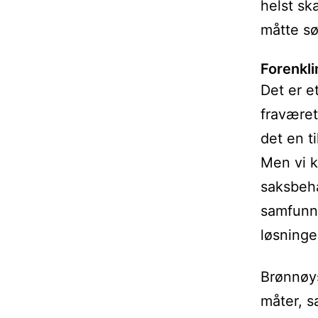
helst sk
måtte sø
Forenkli
Det er e
fraværet
det en ti
Men vi k
saksbeha
samfunn.
løsninger
Brønnøys
måter, s