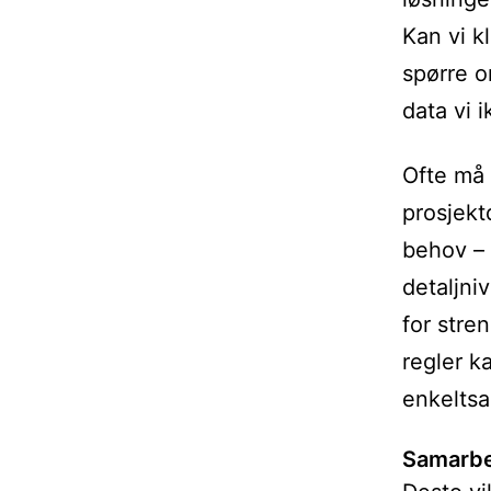
Kan vi k
spørre o
data vi i
Ofte må 
prosjekt
behov – 
detaljni
for stre
regler k
enkeltsa
Samarbe