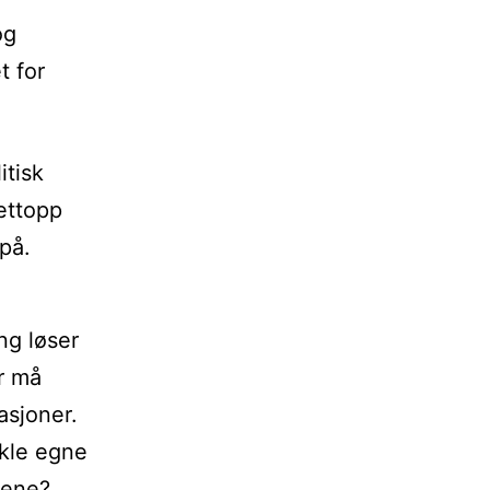
og
t for
itisk
ettopp
på.
ing løser
er må
asjoner.
kle egne
tene?