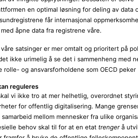
attformen en optimal løsning for deling av data 
undregistrene får internasjonal oppmerksomhe
 med åpne data fra registrene våre.
 våre satsinger er mer omtalt og prioritert på pol
 det ikke urimelig å se det i sammenheng med n
e rolle- og ansvarsforholdene som OECD peker 
 kan reguleres
kal vi ikke tro at mer helhetlig, overordnet styr
arheter for offentlig digitalisering. Mange grens
i samarbeid mellom mennesker fra ulike organis
sielle behov skal til for at en etat
trenger
å utvi
r framfor å bruke de offentlige felleskomponen