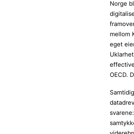
Norge bl
digitali
framover
mellom 
eget eie
Uklarhet
effectiv
OECD. De
Samtidi
datadrev
svarene:
samtykke
viderebr