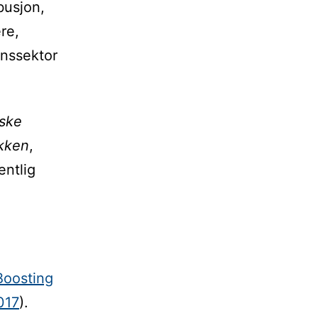
ibusjon,
re,
nnssektor
iske
ikken
,
entlig
Boosting
017
).