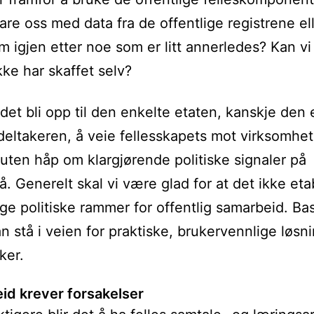
lare oss med data fra de offentlige registrene el
m igjen etter noe som er litt annerledes? Kan v
kke har skaffet selv?
det bli opp til den enkelte etaten, kanskje den 
deltakeren, å veie fellesskapets mot virksomhe
uten håp om klargjørende politiske signaler på
vå. Generelt skal vi være glad for at det ikke eta
nge politiske rammer for offentlig samarbeid. Ba
an stå i veien for praktiske, brukervennlige løsni
ker.
id krever forsakelser