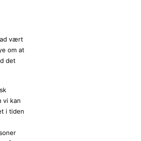
]
rad vært
mye om at
d det
rsk
 vi kan
t i tiden
rsoner