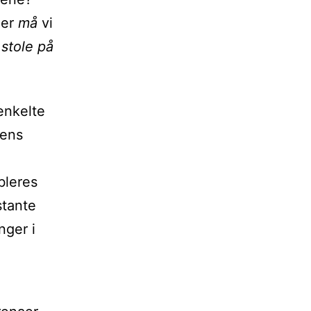
ler
må
vi
i
stole på
enkelte
tens
bleres
stante
nger i