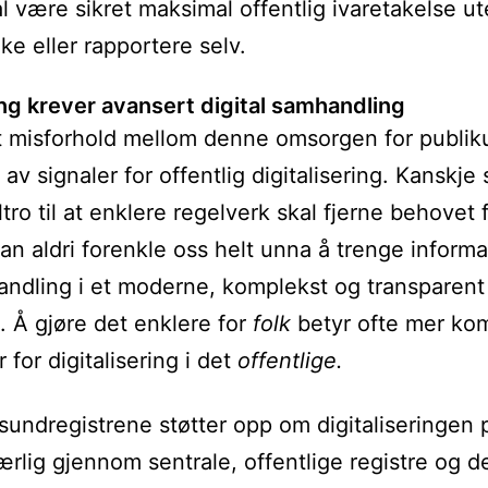
al være sikret maksimal offentlig ivaretakelse ut
ke eller rapportere selv.
ng krever avansert digital samhandling
t misforhold mellom denne omsorgen for publi
 av signaler for offentlig digitalisering. Kanskje
ltro til at enklere regelverk skal fjerne behovet 
an aldri forenkle oss helt unna å trenge informas
ndling i et moderne, komplekst og transparent
 Å gjøre det enklere for
folk
betyr ofte mer ko
 for digitalisering i det
offentlige.
undregistrene støtter opp om digitaliseringen p
ærlig gjennom sentrale, offentlige registre og d