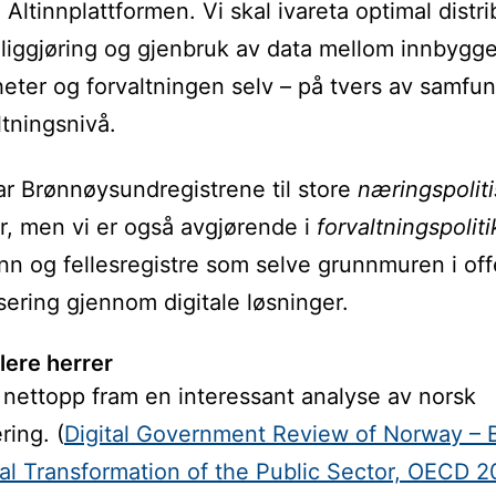
 Altinnplattformen. Vi skal ivareta optimal distr
eliggjøring og gjenbruk av data mellom innbygge
eter og forvaltningen selv – på tvers av samfu
ltningsnivå.
rar Brønnøysundregistrene til store
næringspolit
r, men vi er også avgjørende i
forvaltningspolit
nn og fellesregistre som selve grunnmuren i off
isering gjennom digitale løsninger.
flere herrer
nettopp fram en interessant analyse av norsk
ering. (
Digital Government Review of Norway – 
tal Transformation of the Public Sector, OECD 2