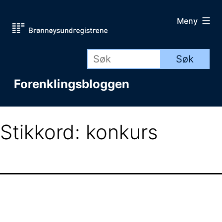
Gå
Meny
til
innhold
Forenklingsbloggen
Stikkord:
konkurs