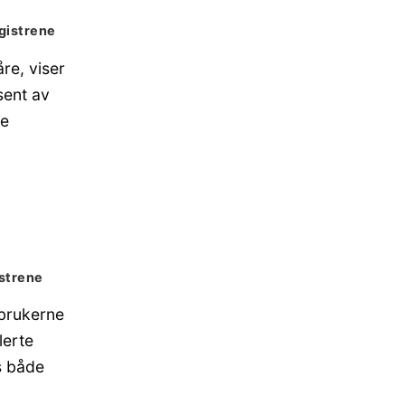
egistrene
re, viser
sent av
ne
istrene
 brukerne
lerte
ss både