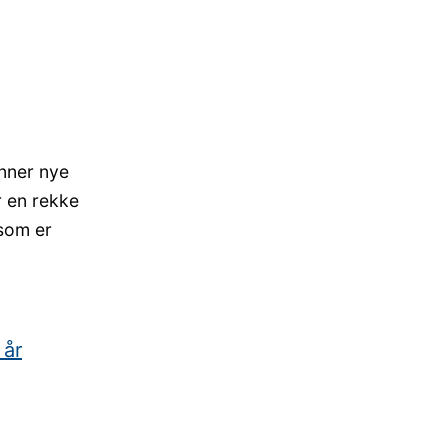
inner nye
r en rekke
 som er
 år