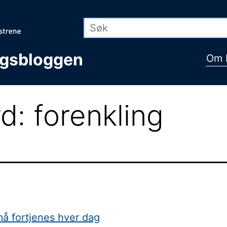
ngsbloggen
Om 
rd:
forenkling
 må fortjenes hver dag