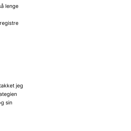
så lenge
registre
takket jeg
rategien
g sin