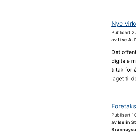
Nye virk
Publisert
2
av Lise A. 
Det offent
digitale 
tiltak for
laget til 
Foretaks
Publisert
1
av Iselin 
Brønnøysu