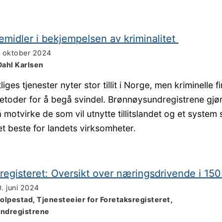
emidler i bekjempelsen av kriminalitet
. oktober 2024
Dahl Karlsen
liges tjenester nyter stor tillit i Norge, men kriminelle f
metoder for å begå svindel. Brønnøysundregistrene gjø
 å motvirke de som vil utnytte tillitslandet og et system
det beste for landets virksomheter.
registeret: Oversikt over næringsdrivende i 150
0. juni 2024
Stolpestad, Tjenesteeier for Foretaksregisteret,
ndregistrene