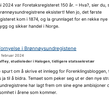
ni 2024 var Foretaksregisteret 150 år. – Hva?, sier du, 
Brønnøysundregistrene eksistert! Men jo, det første
gisteret kom i 1874, og la grunnlaget for en rekke nye 
rygg og sikker handel i Norge.
g fornyelse i Brønnøysundregistene
. februar 2024
affey, studioleder i Halogen, tidligere statssekretær
e spurt om å skrive et innlegg for Forenklingsbloggen, 
s ja til å bidra. Temaet som peker seg ut er den nye st
ndregistrene har lagt frem om sine egne ambisjoner o
ksomhet i årene som kommer.