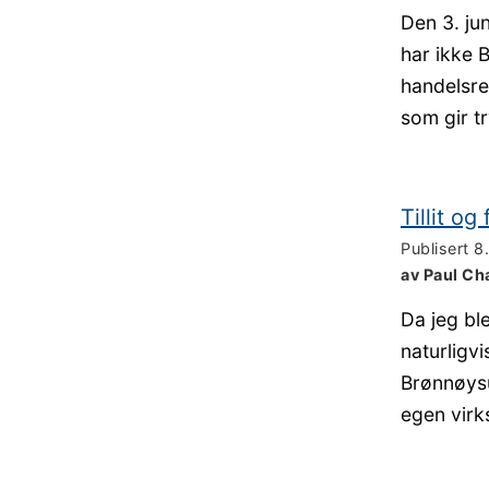
Den 3. ju
har ikke 
handelsre
som gir t
Tillit o
Publisert
8
av Paul Ch
Da jeg bl
naturligvi
Brønnøysu
egen vir