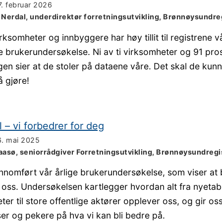
7. februar 2026
k Nerdal, underdirektør forretningsutvikling, Brønnøysundr
ksomheter og innbyggere har høy tillit til registrene vå
e brukerundersøkelse. Ni av ti virksomheter og 91 pro
gen sier at de stoler på dataene våre. Det skal de kun
å gjøre!
all – vi forbedrer for deg
6. mai 2025
asø, seniorrådgiver Forretningsutvikling, Brønnøysundreg
ennomført vår årlige brukerundersøkelse, som viser at
 til oss. Undersøkelsen kartlegger hvordan alt fra nyetab
ter til store offentlige aktører opplever oss, og gir o
ser og pekere på hva vi kan bli bedre på.