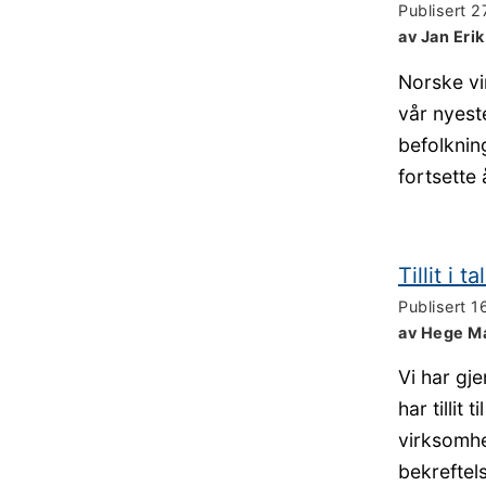
Publisert
2
av Jan Eri
Norske vir
vår nyest
befolknin
fortsette 
Tillit i t
Publisert
1
av Hege Ma
Vi har gj
har tillit
virksomhe
bekreftel