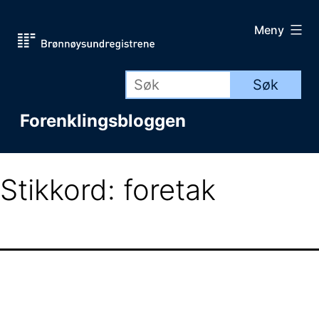
Gå
Meny
til
innhold
Forenklingsbloggen
Stikkord:
foretak