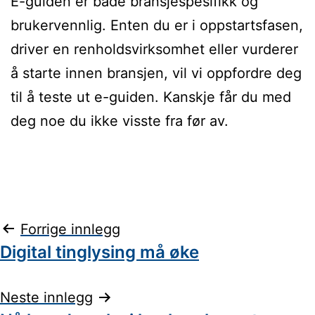
E-guiden er både bransjespesifikk og
brukervennlig. Enten du er i oppstartsfasen,
driver en renholdsvirksomhet eller vurderer
å starte innen bransjen, vil vi oppfordre deg
til å teste ut e-guiden. Kanskje får du med
deg noe du ikke visste fra før av.
Innleggsnavigasjon
Forrige innlegg
Digital tinglysing må øke
Neste innlegg