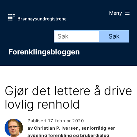
Gå
Meny
til
innhold
Forenklingsbloggen
Gjør det lettere å drive
lovlig renhold
Publisert
17. februar 2020
av Christian P. Iversen, seniorrådgiver
avdeling forenkling og brukerdialog