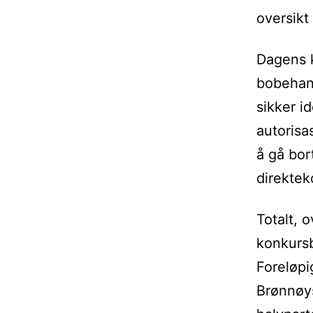
oversikt
Dagens k
bobehand
sikker i
autorisa
å gå bor
direktek
Totalt, 
konkursb
Foreløpi
Brønnøys