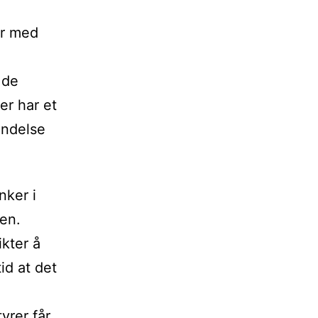
er med
 de
er har et
indelse
nker i
en.
ikter å
id at det
tyrer får