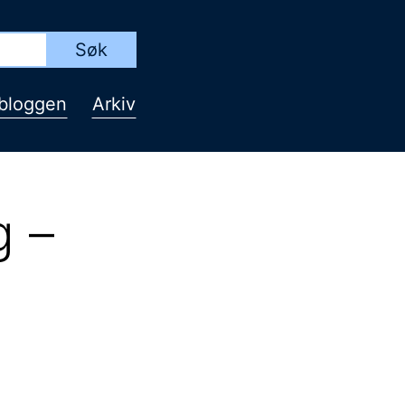
bloggen
Arkiv
g –