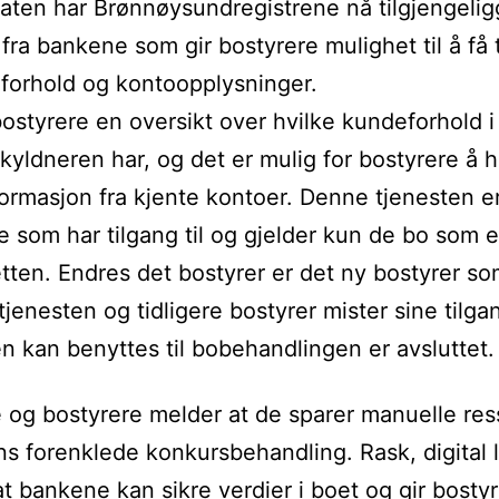
laten har Brønnøysundregistrene nå tilgjengelig
 fra bankene som gir bostyrere mulighet til å få 
eforhold og kontoopplysninger.
bostyrere en oversikt over hvilke kundeforhold i
kyldneren har, og det er mulig for bostyrere å 
ormasjon fra kjente kontoer. Denne tjenesten e
e som har tilgang til og gjelder kun de bo som er
etten. Endres det bostyrer er det ny bostyrer s
tjenesten og tidligere bostyrer mister sine tilga
n kan benyttes til bobehandlingen er avsluttet.
og bostyrere melder at de sparer manuelle res
s forenklede konkursbehandling. Rask, digital 
l at bankene kan sikre verdier i boet og gir bosty