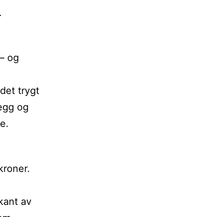
.
– og
det trygt
legg og
e.
kroner.
kant av