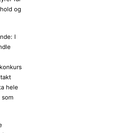
rhold og
nde: I
ndle
 konkurs
takt
ta hele
t som
e