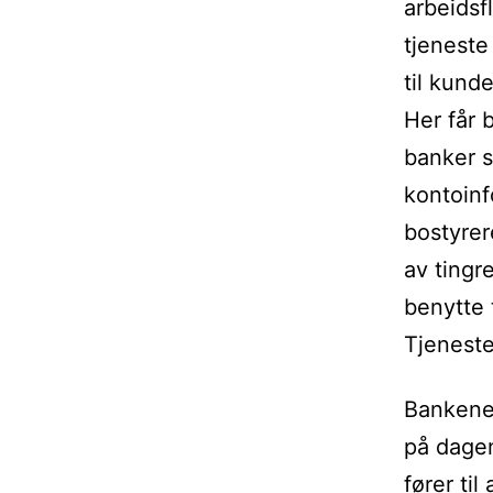
arbeidsf
tjeneste
til kund
Her får 
banker s
kontoinf
bostyrer
av tingr
benytte 
Tjeneste
Bankene 
på dagen
fører ti