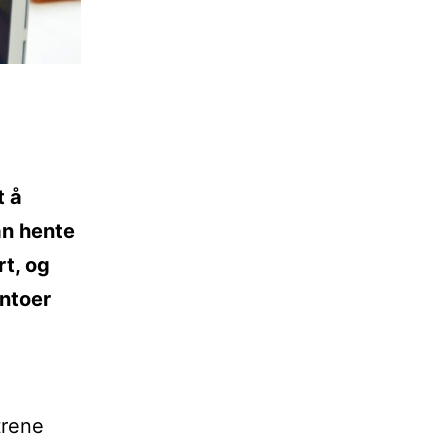
t å
n hente
rt, og
ontoer
trene