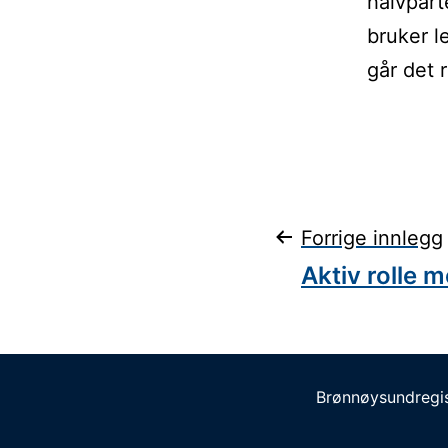
halvpart
bruker l
går det 
Innleggsn
Forrige innlegg
Aktiv rolle 
Brønnøysundregis