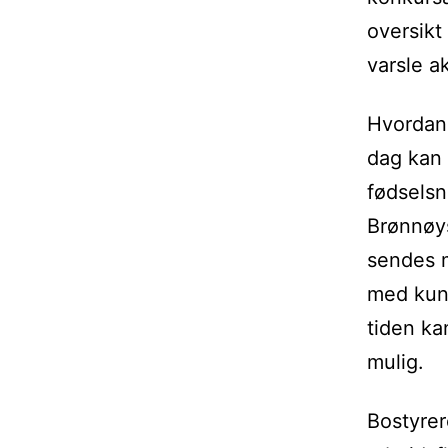
oversikt
varsle a
Hvordan 
dag kan 
fødselsn
Brønnøys
sendes m
med kunn
tiden ka
mulig.
Bostyrer