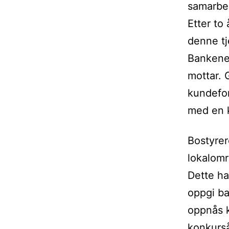
samarbe
Etter to
denne tj
Bankene 
mottar. 
kundefor
med en 
Bostyrer
lokalomr
Dette har
oppgi ba
oppnås k
konkursåp