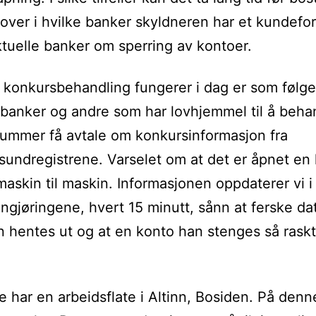
 over i hvilke banker skyldneren har et kundefo
ktuelle banker om sperring av kontoer.
konkursbehandling fungerer i dag er som følge
banker og andre som har lovhjemmel til å beha
ummer få avtale om konkursinformasjon fra
undregistrene. Varselet om at det er åpnet en
askin til maskin. Informasjonen oppdaterer vi i 
gjøringene, hvert 15 minutt, sånn at ferske da
n hentes ut og at en konto han stenges så rask
e har en arbeidsflate i Altinn, Bosiden. På denn