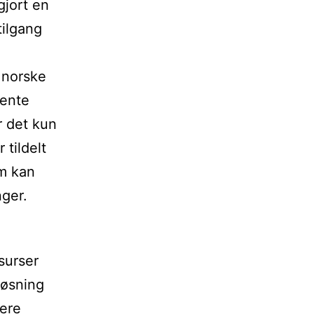
gjort en
tilgang
 norske
hente
r det kun
 tildelt
om kan
nger.
surser
løsning
rere