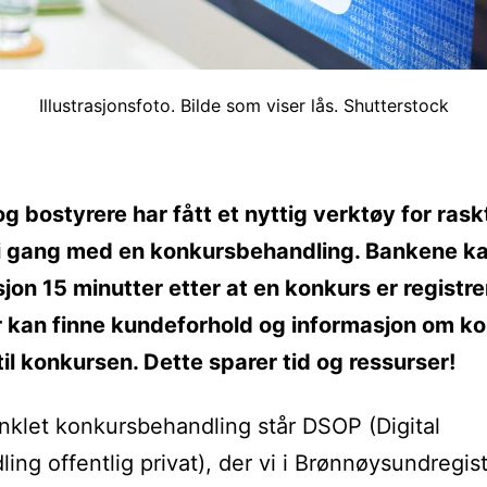
Illustrasjonsfoto. Bilde som viser lås. Shutterstock
g bostyrere har fått et nyttig verktøy for rask
 gang med en konkursbehandling. Bankene ka
jon 15 minutter etter at en konkurs er registre
r kan finne kundeforhold og informasjon om k
til konkursen. Dette sparer tid og ressurser!
nklet konkursbehandling står DSOP (Digital
ing offentlig privat), der vi i Brønnøysundregis