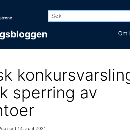
ngsbloggen
Om 
k konkursvarslin
k sperring av
ntoer
Publisert
14. april 2021