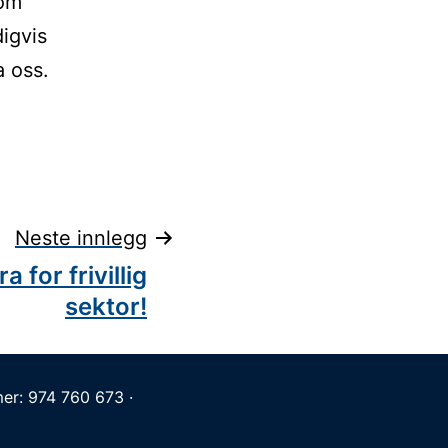
som
igvis
a oss.
Neste innlegg
ra for frivillig
sektor!
er: 974 760 673 ·