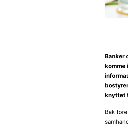
Banker o
komme i
informas
bostyre
knyttet 
Bak fore
samhandl