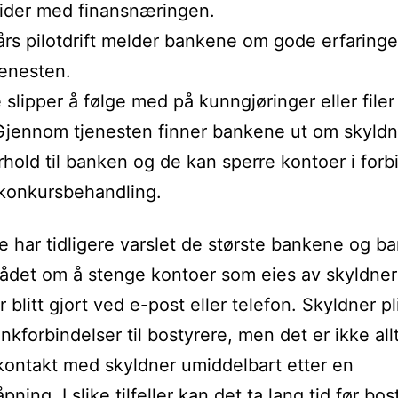
ider med finansnæringen.
 års pilotdrift melder bankene om gode erfaring
enesten.
slipper å følge med på kunngjøringer eller filer
Gjennom tjenesten finner bankene ut om skyldn
hold til banken og de kan sperre kontoer i forb
konkursbehandling.
e har tidligere varslet de største bankene og ba
ådet om å stenge kontoer som eies av skyldner
 blitt gjort ved e-post eller telefon. Skyldner pl
nkforbindelser til bostyrere, men det er ikke allt
ontakt med skyldner umiddelbart etter en
ning. I slike tilfeller kan det ta lang tid før bos