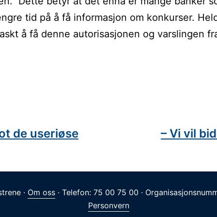
en. Dette betyr at det ennå er mange banker 
engre tid på å få informasjon om konkurser. Held
raskt å få denne autorisasjonen og varslingen fr
avigasjon
mot de useriøse
– Vi vil bid
trene ·
Om oss
· Telefon: 75 00 75 00 · Organisasjonsnumm
Personvern