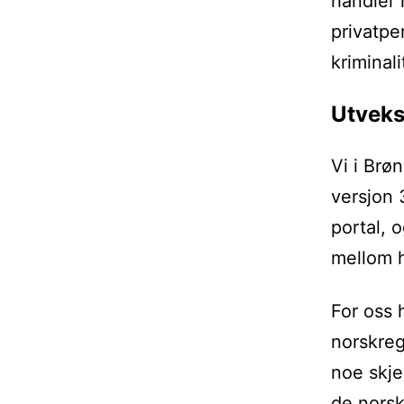
handler 
privatpe
kriminali
Utveks
Vi i Brø
versjon 
portal, 
mellom h
For oss 
norskreg
noe skje
de norsk