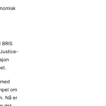
onomisk
i BRIS
-Justice-
asjon
et.
d med
empel om
n. Nå er
m det