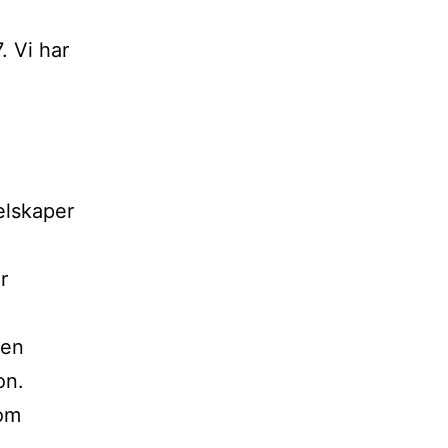
. Vi har
elskaper
r
den
on.
som