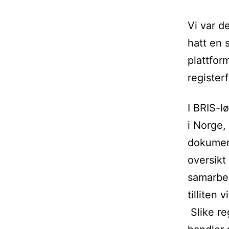
Vi var d
hatt en 
plattfor
registerf
I BRIS-l
i Norge,
dokument
oversikt
samarbei
tilliten 
Slike re