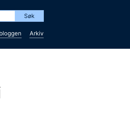
bloggen
Arkiv
i