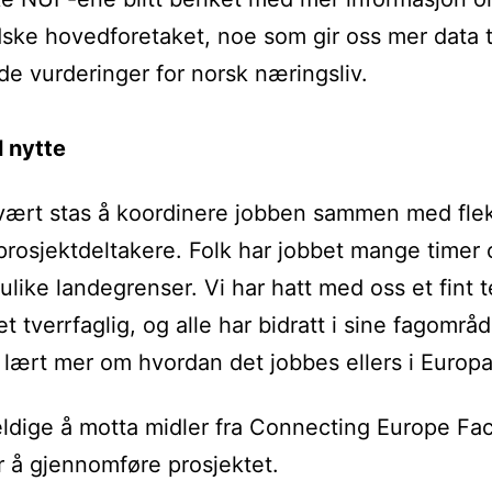
ske hovedforetaket, noe som gir oss mer data ti
de vurderinger for norsk næringsliv.
l nytte
vært stas å koordinere jobben sammen med flek
prosjektdeltakere. Folk har jobbet mange timer 
 ulike landegrenser. Vi har hatt med oss et fint
et tverrfaglig, og alle har bidratt i sine fagområ
 lært mer om hvordan det jobbes ellers i Europa
eldige å motta midler fra Connecting Europe Faci
r å gjennomføre prosjektet.