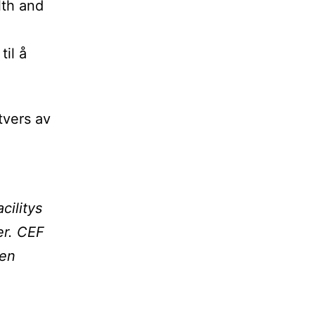
lth and
til å
 tvers av
cilitys
er. CEF
nen