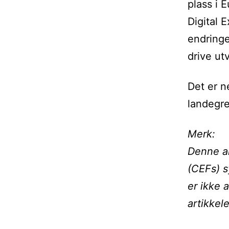
plass i 
Digital 
endringen
drive utv
Det er ne
landegr
Merk:
Denne ar
(CEFs) s
er ikke 
artikkel