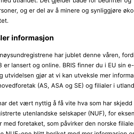
med utlandet. Det gjelder både for bedrifter og
rsoner, og er del av å minere og synliggjøre øk
tet.
ler informasjon
nnøysundregistrene har jublet denne våren, ford
3 er lansert og online. BRIS finner du i EU sin e
og utvidelsen gjør at vi kan utveksle mer inform
ovedforetak (AS, ASA og SE) og filialer i utland
har det vært nyttig å få vite hva som har skjed
istrerte utenlandske selskaper (NUF), for eks
r med foretaket, som påvirker den norske filiale
e NUF-ene blitt beriket med mer informasjon o