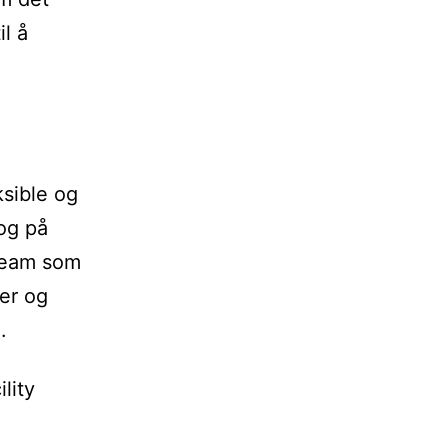
l å
sible og
og på
 team som
der og
.
lity