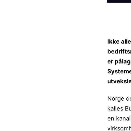
Ikke all
bedrifts
er påla
Systemet
utveksle
Norge d
kalles B
en kanal
virksomh