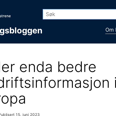
ngsbloggen
Om 
ler enda bedre
riftsinformasjon 
ropa
Publisert
15. juni 2023