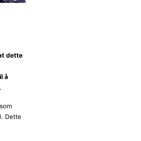
at dette
l å
.
 som
). Dette