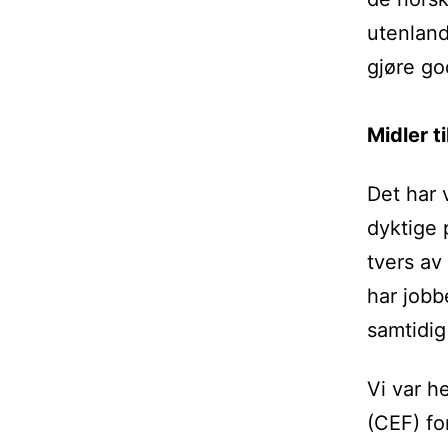
utenland
gjøre go
Midler ti
Det har 
dyktige 
tvers av
har jobb
samtidig
Vi var h
(CEF) fo