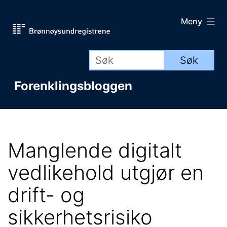
Gå
Meny
til
innhold
Forenklingsbloggen
Manglende digitalt
vedlikehold utgjør en
drift- og
sikkerhetsrisiko