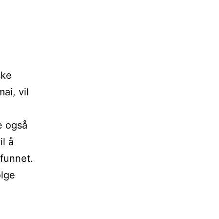
ske
ai, vil
ne også
l å
funnet.
ølge