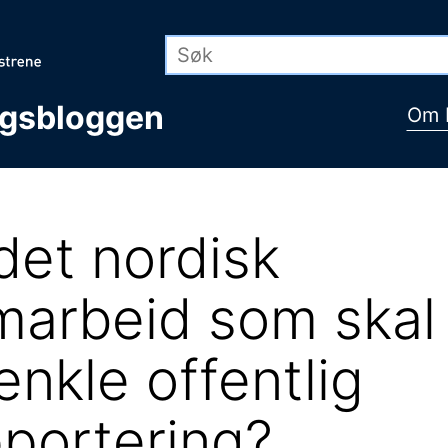
ngsbloggen
Om 
det nordisk
marbeid som skal
enkle offentlig
pportering?