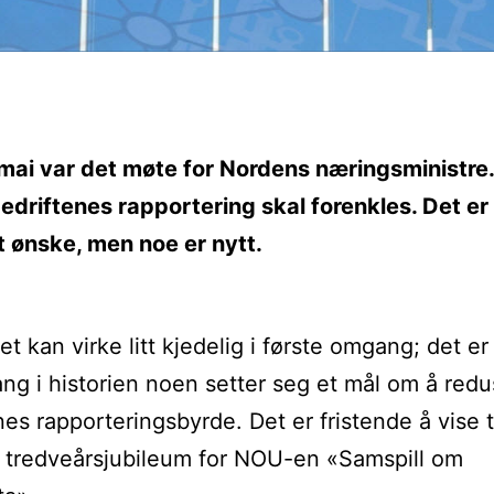
mai var det møte for Nordens næringsministre.
bedriftenes rapportering skal forenkles. Det er
 ønske, men noe er nytt.
t kan virke litt kjedelig i første omgang; det er
ang i historien noen setter seg et mål om å red
nes rapporteringsbyrde. Det er fristende å vise ti
r tredveårsjubileum for NOU-en «Samspill om