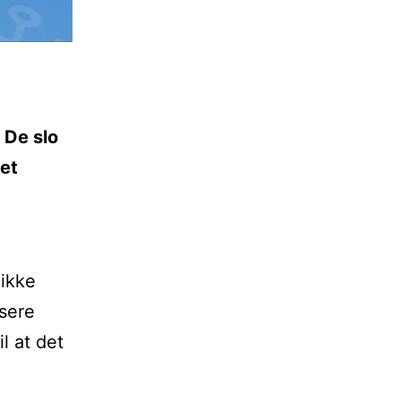
 De slo
 et
 ikke
usere
l at det