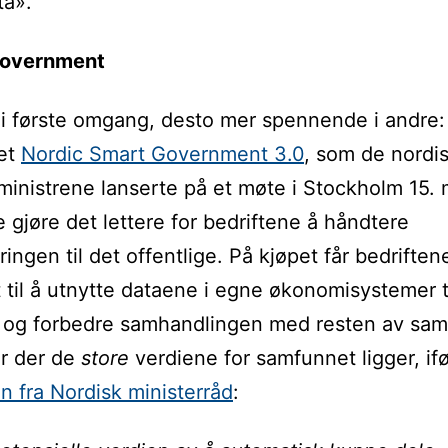
ta».
Government
 i første omgang, desto mer spennende i andre:
tet
Nordic Smart Government 3.0
, som de nordi
inistrene lanserte på et møte i Stockholm 15. m
e gjøre det lettere for bedriftene å håndtere
ringen til det offentlige. På kjøpet får bedrifte
 til å utnytte dataene i egne økonomisystemer ti
 og forbedre samhandlingen med resten av sam
r der de
store
verdiene for samfunnet ligger, if
en fra Nordisk ministerråd
: