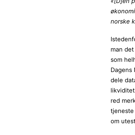
«[D]en p
økonomis
norske k
Istedenf
man det
som helhe
Dagens N
dele dat
likvidit
red mer
tjeneste 
om utest