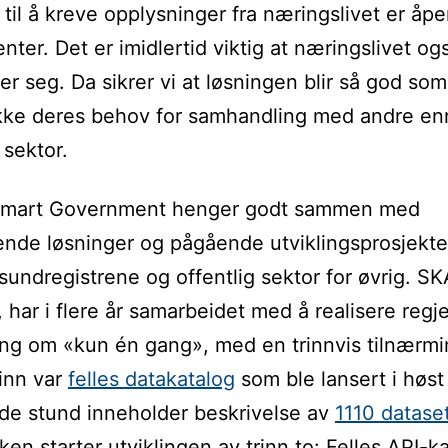
til å kreve opplysninger fra næringslivet er åp
enter. Det er imidlertid viktig at næringslivet og
er seg. Da sikrer vi at løsningen blir så god so
ekke deres behov for samhandling med andre en
 sektor.
Smart Government henger godt sammen med
ende løsninger og pågående utviklingsprosjekter
undregistrene og offentlig sektor for øvrig. S
), har i flere år samarbeidet med å realisere regj
ng om «kun én gang», med en trinnvis tilnærmi
rinn var
felles datakatalog
som ble lansert i høs
nde stund inneholder beskrivelse av
1110 datase
en starter utviklingen av trinn to: Felles API-ka