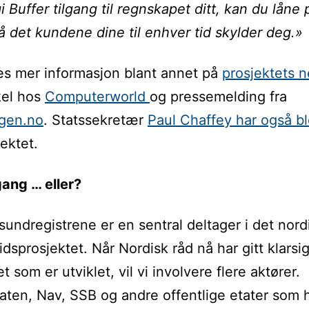
i Buffer tilgang til regnskapet ditt, kan du låne
å det kundene dine til enhver tid skylder deg.»
es mer informasjon blant annet på
prosjektets n
kel hos
Computerworld
og pressemelding fra
ngen.no
. Statssekretær
Paul Chaffey har også b
ektet.
ang … eller?
undregistrene er en sentral deltager i det nord
dsprosjektet. Når Nordisk råd nå har gitt klarsig
 som er utviklet, vil vi involvere flere aktører.
aten, Nav, SSB og andre offentlige etater som 