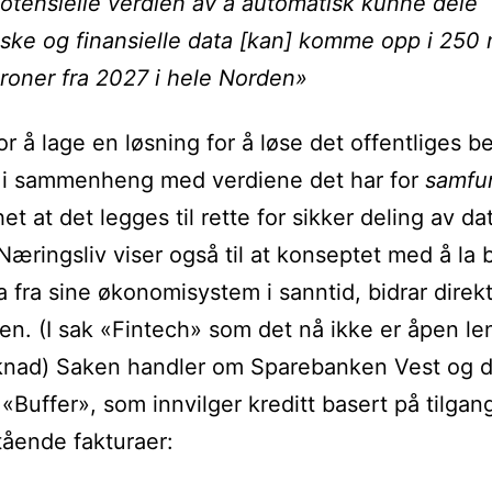
otensielle verdien av å automatisk kunne dele
ke og finansielle data [kan] komme opp i 250 m
roner fra 2027 i hele Norden»
or å lage en løsning for å løse det offentliges b
 i sammenheng med verdiene det har for
samfu
t at det legges til rette for sikker deling av da
æringsliv viser også til at konseptet med å la b
a fra sine økonomisystem i sanntid, bidrar direkte
eten. (I sak «Fintech» som det nå ikke er åpen len
knad) Saken handler om Sparebanken Vest og 
«Buffer», som innvilger kreditt basert på tilgang
ående fakturaer: