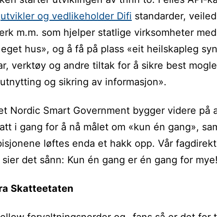
t
utvikler og vedlikeholder Difi
standarder, veiled
erk m.m. som hjelper statlige virksomheter med
 eget hus», og å få på plass «eit heilskapleg sy
tar, verktøy og andre tiltak for å sikre best mogl
, utnytting og sikring av informasjon».
et Nordic Smart Government bygger videre på 
att i gang for å nå målet om «kun én gang», sam
sjonene løftes enda et hakk opp. Vår fagdirekt
sier det sånn: Kun én gang er én gang for mye
ra Skatteetaten