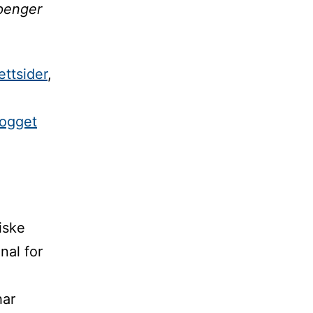
 penger
ettsider
,
logget
iske
nal for
har