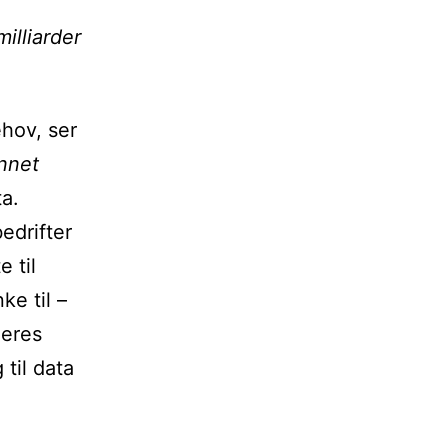
illiarder
ehov, ser
nnet
ta.
edrifter
 til
ke til –
deres
 til data