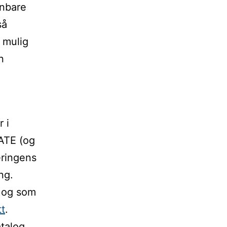
enbare
så
m mulig
n
 i
KATE (og
eringens
ng.
t og som
tt
.
talog.