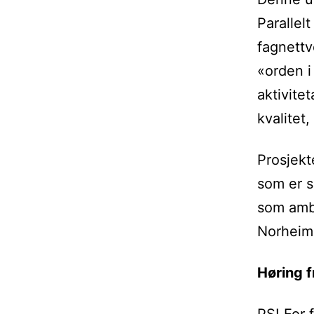
Parallel
fagnettv
«orden i
aktivite
kvalitet
Prosjekt
som er s
som ambi
Norheim 
Høring f