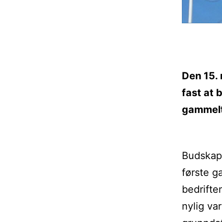
Den 15. 
fast at 
gammelt
Budskape
første g
bedrifte
nylig va