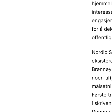
hjemmel 
interess
engasjer
for å d
offentlig
Nordic 
eksister
Brønnøys
noen til
målsetni
Første t
i skrive
Denne uk