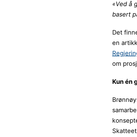
«Ved å g
basert p
Det finn
en artik
Regjeri
om prosj
Kun én g
Brønnøys
samarbei
konseptet
Skatteet