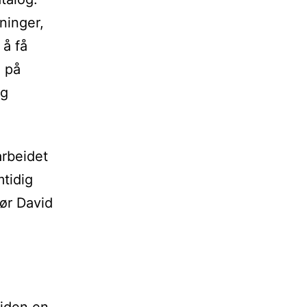
ninger,
 å få
n på
eg
arbeidet
tidig
ør David
!