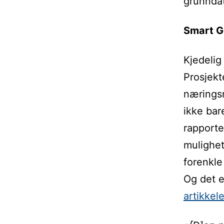
grunnda
Smart 
Kjedelig
Prosjek
næringsm
ikke bar
rapporte
mulighet
forenkle
Og det e
artikkel